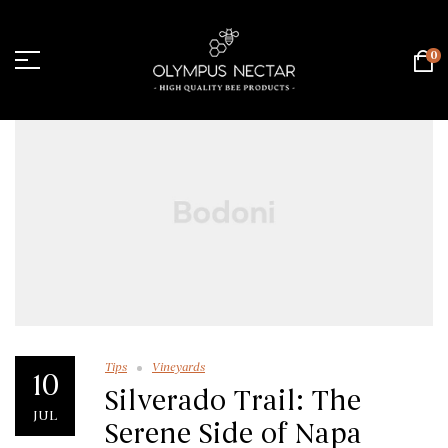
0
Tips
Vineyards
10
Silverado Trail: The
JUL
Serene Side of Napa